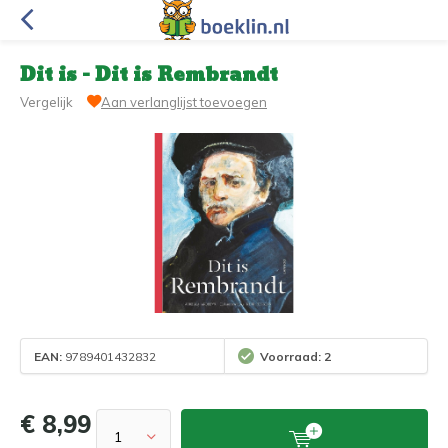
Dit is - Dit is Rembrandt
Vergelijk
Aan verlanglijst toevoegen
EAN:
9789401432832
Voorraad: 2
€ 8,99