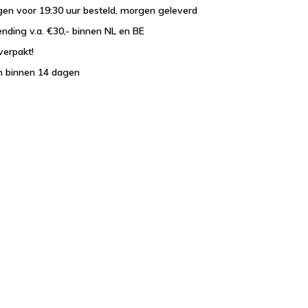
en voor 19:30 uur besteld, morgen geleverd
ending v.a. €30,- binnen NL en BE
verpakt!
n binnen 14 dagen