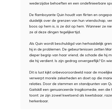
wederzijdse behoeften en een ondefinieerbare sp
De flamboyante Quin houdt van flirten en ongepa
duidelijk over de grenzen van hun vriendschap, 
boos op hem is, is ze dol op hem. Wanneer ze niet 
ze al deze dingen tegelijkertijd.
Als Quin wordt beschuldigd van herhaaldelijk gre
hij in de problemen. De gebeurtenissen zetten M
dieper begrip van haar vriend, de schade die hij mo
die hij verdient. Is zijn gedrag onvergeeflijk? En w
Dit is lust kijkt onbevooroordeeld naar de moeilijk
verwerpt morele zekerheden en doet op die manier
relaties. Door de stemmen en standpunten van Qui
Gaitskill een genuanceerde tragikomedie, een di
toont: ze zijn zowel kwetsend als kwetsbaar, raz
herkenbaar.