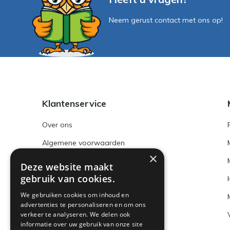
Neem gerust contact met ons op!
Klantenservice
Over ons
Algemene voorwaarden
×
Disclaimer
Deze website maakt
gebruik van cookies.
Privacy Policy
We gebruiken cookies om inhoud en
Betaalmethoden en BTW nummer
advertenties te personaliseren en om ons
verkeer te analyseren. We delen ook
Verzenden & retourneren
informatie over uw gebruik van onze site