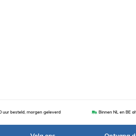
 uur besteld, morgen geleverd
Binnen NL en BE al
Volg ons
Ontvang d