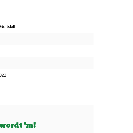
Gaitskill
022
 wordt 'm!