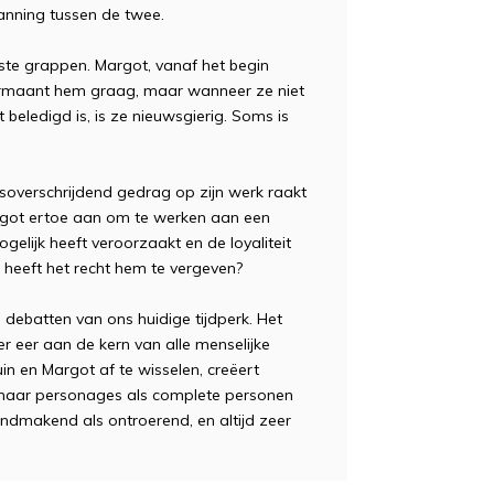
anning tussen de twee.
ste grappen. Margot, vanaf het begin
vermaant hem graag, maar wanneer ze niet
beledigd is, is ze nieuwsgierig. Soms is
nsoverschrijdend gedrag op zijn werk raakt
argot ertoe aan om te werken aan een
gelijk heeft veroorzaakt en de loyaliteit
ie heeft het recht hem te vergeven?
e debatten van ons huidige tijdperk. Het
 eer aan de kern van alle menselijke
n en Margot af te wisselen, creëert
e haar personages als complete personen
endmakend als ontroerend, en altijd zeer