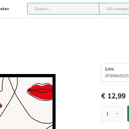
boeken
Alle categor
EAN:
9789464520
€ 12,99