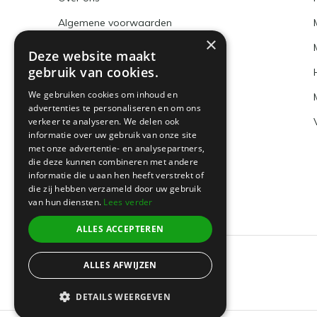
Algemene voorwaarden
×
Disclaimer
Deze website maakt
gebruik van cookies.
Privacy Policy
We gebruiken cookies om inhoud en
Betaalmethoden en BTW nummer
advertenties te personaliseren en om ons
verkeer te analyseren. We delen ook
Verzenden & retourneren
informatie over uw gebruik van onze site
Klantenservice
met onze advertentie- en analysepartners,
die deze kunnen combineren met andere
Sitemap
informatie die u aan hen heeft verstrekt of
die zij hebben verzameld door uw gebruik
van hun diensten.
Lees verder
ALLES ACCEPTEREN
ALLES AFWIJZEN
© 2026 -
Boeklin
DETAILS WEERGEVEN