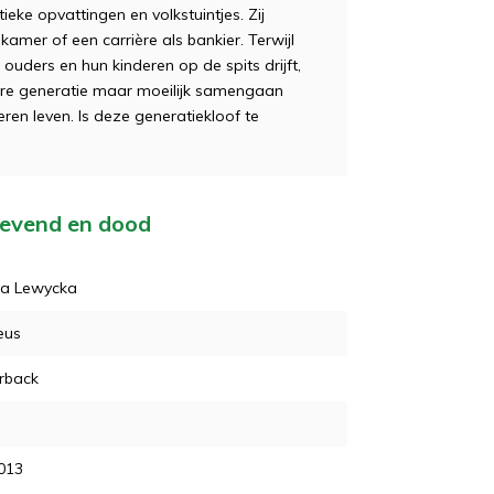
tieke opvattingen en volkstuintjes. Zij
kamer of een carrière als bankier. Terwijl
e ouders en hun kinderen op de spits drijft,
dere generatie maar moeilijk samengaan
en leven. Is deze generatiekloof te
 levend en dood
na Lewycka
eus
rback
013