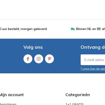
 uur besteld, morgen geleverd
Binnen NL en BE al
Volg ons
Ontvang d
* Lees hier de we
Mijn account
Categorieën
Registreren
1+1 GRATIS