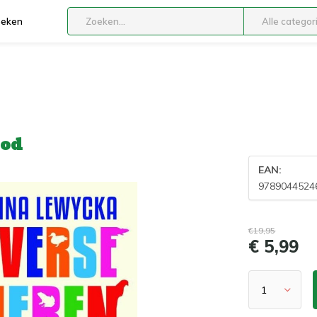
boeken
Alle categor
ood
EAN:
9789044524
€19,95
€ 5,99