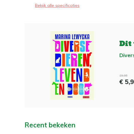
Bekijk alle specificaties
Dit
Diver
19,95
€ 5,
Recent bekeken