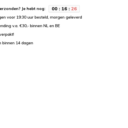
0
0
:
1
6
:
2
5
erzonden? Je hebt nog:
en voor 19:30 uur besteld, morgen geleverd
ending v.a. €30,- binnen NL en BE
verpakt!
n binnen 14 dagen