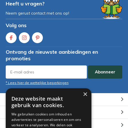
Heeft u vragen?
Neem gerust contact met ons op!
Volg ons
Ontvang de nieuwste aanbiedingen en
promoties
Abonneer
* Lees hier de wettelijke beperkingen
×
Deze website maakt
Klantenservice
gebruik van cookies.
Mijn account
We gebruiken cookies om inhoud en
advertenties te personaliseren en om ons
Categorieën
verkeer te analyseren. We delen ook