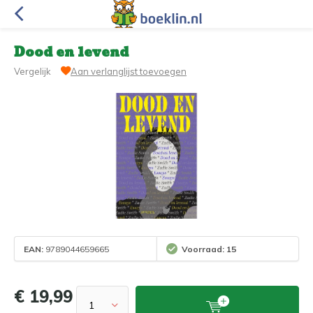
Dood en levend
Vergelijk
Aan verlanglijst toevoegen
EAN:
9789044659665
Voorraad: 15
€ 19,99