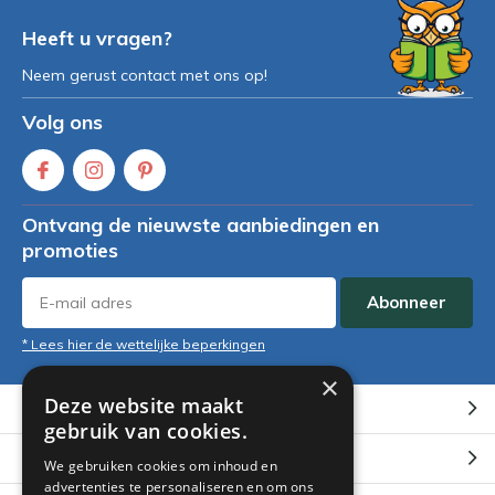
Heeft u vragen?
Neem gerust contact met ons op!
Volg ons
Ontvang de nieuwste aanbiedingen en
promoties
Abonneer
* Lees hier de wettelijke beperkingen
×
Deze website maakt
Klantenservice
gebruik van cookies.
Mijn account
We gebruiken cookies om inhoud en
advertenties te personaliseren en om ons