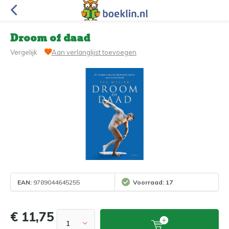
Droom of daad
Vergelijk
Aan verlanglijst toevoegen
EAN:
9789044645255
Voorraad: 17
€ 11,75