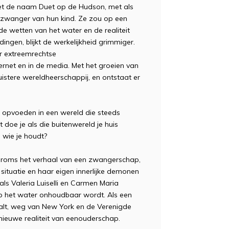
et de naam Duet op de Hudson, met als
 zwanger van hun kind. Ze zou op een
e wetten van het water en de realiteit
gen, blijkt de werkelijkheid grimmiger.
r extreemrechtse
rnet en in de media. Met het groeien van
uistere wereldheerschappij, en ontstaat er
 opvoeden in een wereld die steeds
doe je als die buitenwereld je huis
 wie je houdt?
zaroms het verhaal van een zwangerschap,
 situatie en haar eigen innerlijke demonen
als Valeria Luiselli en Carmen Maria
op het water onhoudbaar wordt. Als een
haalt, weg van New York en de Verenigde
nieuwe realiteit van eenouderschap.