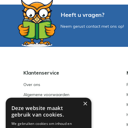
Heeft u vragen?
Neem gerust contact met ons op!
Klantenservice
Over ons
Algemene voorwaarden
×
Disclaimer
Deze website maakt
gebruik van cookies.
Privacy Policy
We gebruiken cookies om inhoud en
Betaalmethoden en BTW nummer