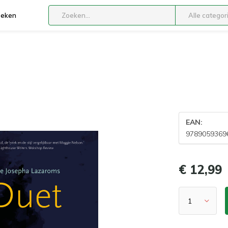
boeken
Alle categor
EAN:
9789059369
€ 12,99