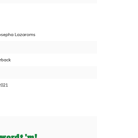
Josepha Lazaroms
rback
2021
 wordt 'm!