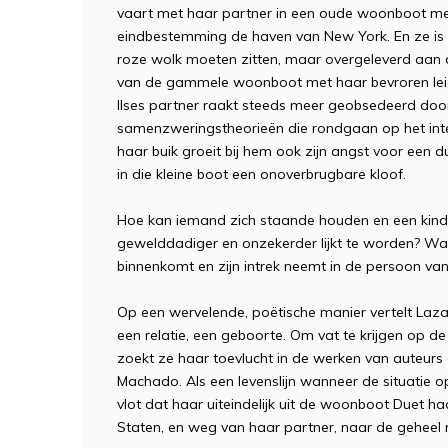
vaart met haar partner in een oude woonboot m
eindbestemming de haven van New York. En ze is
roze wolk moeten zitten, maar overgeleverd aan d
van de gammele woonboot met haar bevroren leidin
Ilses partner raakt steeds meer geobsedeerd doo
samenzweringstheorieën die rondgaan op het inte
haar buik groeit bij hem ook zijn angst voor een d
in die kleine boot een onoverbrugbare kloof.
Hoe kan iemand zich staande houden en een kind
gewelddadiger en onzekerder lijkt te worden? Wat 
binnenkomt en zijn intrek neemt in de persoon van
Op een wervelende, poëtische manier vertelt La
een relatie, een geboorte. Om vat te krijgen op de
zoekt ze haar toevlucht in de werken van auteurs 
Machado. Als een levenslijn wanneer de situatie 
vlot dat haar uiteindelijk uit de woonboot Duet 
Staten, en weg van haar partner, naar de geheel 