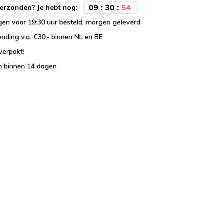
0
9
:
3
0
:
5
4
erzonden? Je hebt nog:
en voor 19:30 uur besteld, morgen geleverd
ending v.a. €30,- binnen NL en BE
verpakt!
n binnen 14 dagen