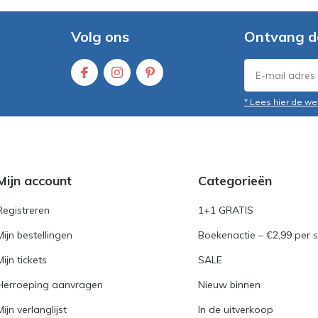
Volg ons
Ontvang d
* Lees hier de we
Mijn account
Categorieën
Registreren
1+1 GRATIS
Mijn bestellingen
Boekenactie – €2,99 per s
Mijn tickets
SALE
Herroeping aanvragen
Nieuw binnen
Mijn verlanglijst
In de uitverkoop