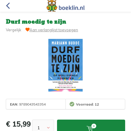
Durf moedig te zijn
Vergelijk
Aan verlanglijst toevoegen
EAN:
9789043543354
Voorraad: 12
€ 15,99