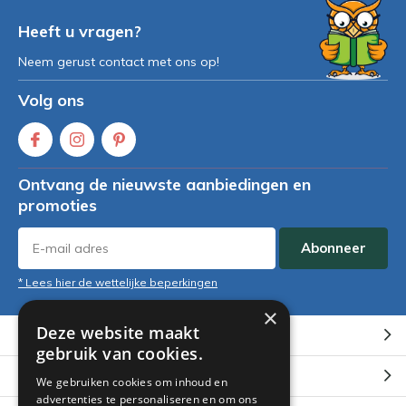
Heeft u vragen?
Neem gerust contact met ons op!
Volg ons
Ontvang de nieuwste aanbiedingen en
promoties
Abonneer
* Lees hier de wettelijke beperkingen
×
Deze website maakt
Klantenservice
gebruik van cookies.
Mijn account
We gebruiken cookies om inhoud en
advertenties te personaliseren en om ons