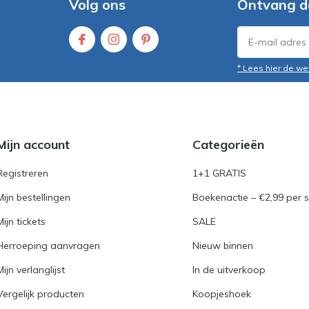
Volg ons
Ontvang d
* Lees hier de we
Mijn account
Categorieën
Registreren
1+1 GRATIS
Mijn bestellingen
Boekenactie – €2,99 per s
Mijn tickets
SALE
Herroeping aanvragen
Nieuw binnen
Mijn verlanglijst
In de uitverkoop
Vergelijk producten
Koopjeshoek