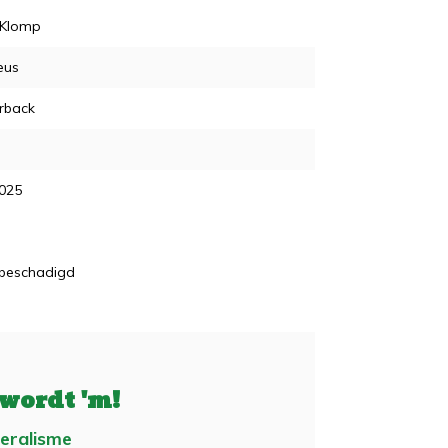
 Klomp
eus
rback
2025
 beschadigd
 wordt 'm!
beralisme