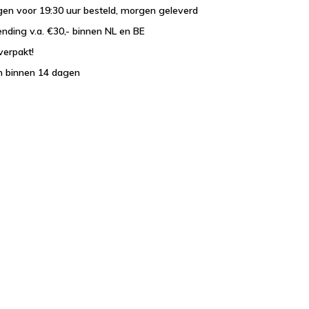
en voor 19:30 uur besteld, morgen geleverd
ending v.a. €30,- binnen NL en BE
verpakt!
n binnen 14 dagen