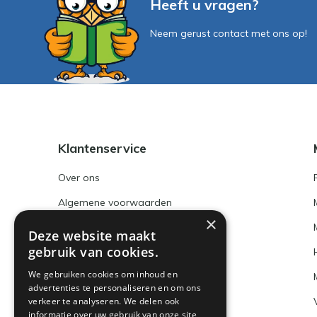
Heeft u vragen?
Neem gerust contact met ons op!
Klantenservice
Over ons
Algemene voorwaarden
×
Disclaimer
Deze website maakt
gebruik van cookies.
Privacy Policy
We gebruiken cookies om inhoud en
Betaalmethoden en BTW nummer
advertenties te personaliseren en om ons
verkeer te analyseren. We delen ook
Verzenden & retourneren
informatie over uw gebruik van onze site