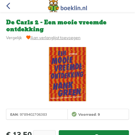
De Carls 2 - Een mooie vreemde
ontdekking
Vergelijk
Aan verlanglijst toevoegen
EAN:
9789402706383
Voorraad: 9
€ 13,50