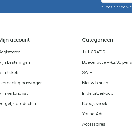
* Lees hier de we
Mijn account
Categorieën
Registreren
1+1 GRATIS
Mijn bestellingen
Boekenactie – €2,99 per s
Mijn tickets
SALE
Herroeping aanvragen
Nieuw binnen
Mijn verlanglijst
In de uitverkoop
Vergelijk producten
Koopjeshoek
Young Adult
Accessoires