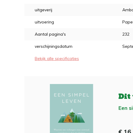
uitgeverij
Ambo
uitvoering
Pape
Aantal pagina's
232
verschijningsdatum
Sept
Bekijk alle specificaties
Dit
Een s
€ 16