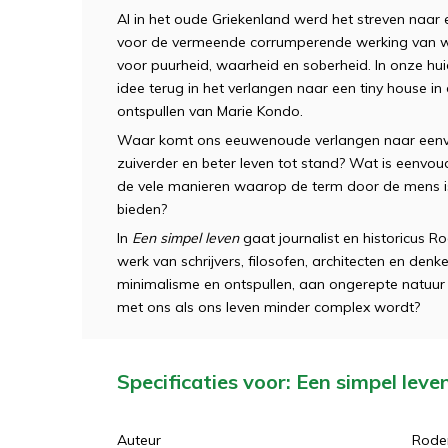
Al in het oude Griekenland werd het streven naar 
voor de vermeende corrumperende werking van w
voor puurheid, waarheid en soberheid. In onze h
idee terug in het verlangen naar een tiny house in
ontspullen van Marie Kondo.
Waar komt ons eeuwenoude verlangen naar eenvo
zuiverder en beter leven tot stand? Wat is eenvoud
de vele manieren waarop de term door de mens is g
bieden?
In
Een simpel leven
gaat journalist en historicus 
werk van schrijvers, filosofen, architecten en den
minimalisme en ontspullen, aan ongerepte natuur en
met ons als ons leven minder complex wordt?
Specificaties voor: Een simpel leve
Auteur
Roder