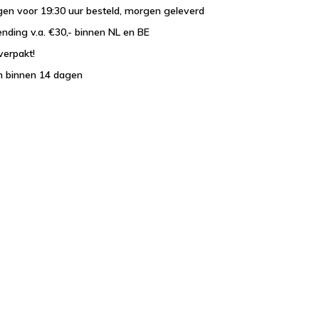
en voor 19:30 uur besteld, morgen geleverd
ending v.a. €30,- binnen NL en BE
verpakt!
n binnen 14 dagen