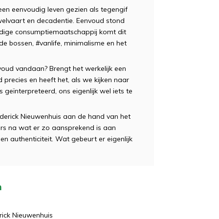
een eenvoudig leven gezien als tegengif
elvaart en decadentie. Eenvoud stond
uidige consumptiemaatschappij komt dit
 de bossen, #vanlife, minimalisme en het
ud vandaan? Brengt het werkelijk een
 precies en heeft het, als we kijken naar
eïnterpreteerd, ons eigenlijk wel iets te
Roderick Nieuwenhuis aan de hand van het
kers na wat er zo aansprekend is aan
 authenticiteit. Wat gebeurt er eigenlijk
n
ick Nieuwenhuis