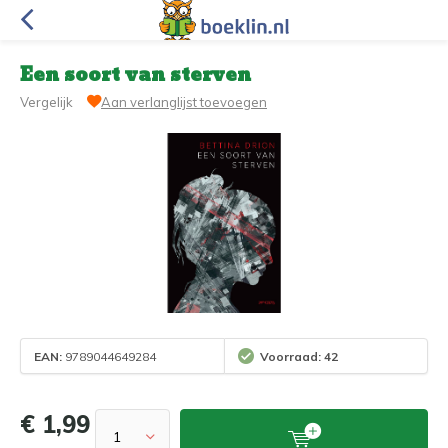
Een soort van sterven
Vergelijk
Aan verlanglijst toevoegen
EAN:
9789044649284
Voorraad: 42
€ 1,99