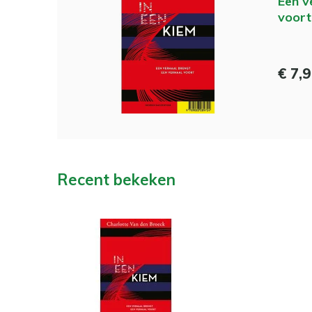
Een v
voort
€ 7,
Recent bekeken