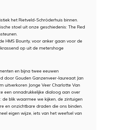
istiek het Rietveld-Schröderhuis binnen.
ische stoel uit onze geschiedenis: The Red
msteunen.
, de HMS Bounty, voor anker gaan voor de
n krassend op uit de metershoge
tinenten en bijna twee eeuwen
end door Gouden Ganzenveer-laureaat Jan
em uitverkoren Jonge Veer Charlotte Van
ze een onnadrukkelijke dialoog aan over
 de blik waarmee we kijken, de zintuigen
e en onzichtbare draden die ons binden.
eel eigen wijze, iets van het weefsel van