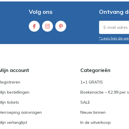
Volg ons
Ontvang d
* Lees hier de we
Mijn account
Categorieën
Registreren
1+1 GRATIS
Mijn bestellingen
Boekenactie – €2,99 per s
Mijn tickets
SALE
Herroeping aanvragen
Nieuw binnen
Mijn verlanglijst
In de uitverkoop