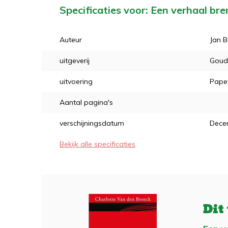
Specificaties voor: Een verhaal br
Auteur
Jan B
uitgeverij
Goude
uitvoering
Pape
Aantal pagina's
verschijningsdatum
Dece
Bekijk alle specificaties
Dit