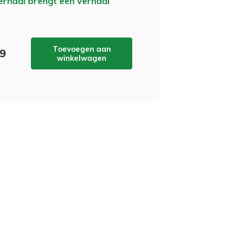
erhaal brengt een verhaal
Toevoegen aan
99
winkelwagen