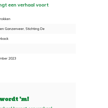
engt een verhaal voort
rokken
n Ganzenveer, Stichting De
rback
mber 2023
 wordt 'm!