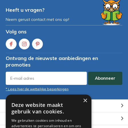
Heeft u vragen?
Neem gerust contact met ons op!
Volg ons
Ontvang de nieuwste aanbiedingen en
promoties
Abonneer
* Lees hier de wettelijke beperkingen
×
Deze website maakt
Klantenservice
gebruik van cookies.
Mijn account
We gebruiken cookies om inhoud en
advertenties te personaliseren en om ons