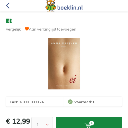
Ei
Vergelijk
Aan verlanglijst toevoegen
EAN:
9789038898582
Voorraad: 1
€ 12,99