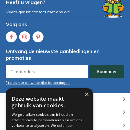
Heeft u vragen?
Neem gerust contact met ons op!
Volg ons
Ontvang de nieuwste aanbiedingen en
promoties
Abonneer
* Lees hier de wettelijke beperkingen
×
Deze website maakt
Klantenservice
gebruik van cookies.
Mijn account
We gebruiken cookies om inhoud en
advertenties te personaliseren en om ons
Categorieën
verkeer te analyseren. We delen ook