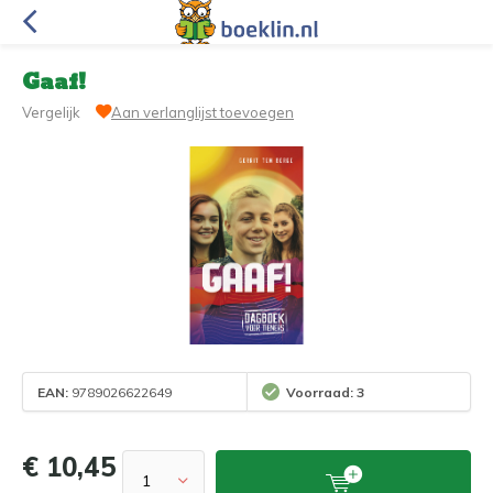
Gaaf!
Vergelijk
Aan verlanglijst toevoegen
EAN:
9789026622649
Voorraad: 3
€ 10,45