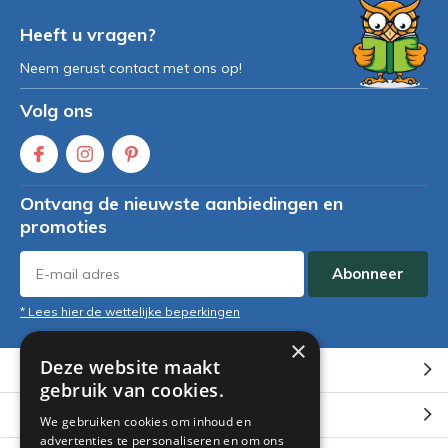
Heeft u vragen?
Neem gerust contact met ons op!
Volg ons
Ontvang de nieuwste aanbiedingen en
promoties
Abonneer
* Lees hier de wettelijke beperkingen
×
Deze website maakt
Klantenservice
gebruik van cookies.
Mijn account
We gebruiken cookies om inhoud en
advertenties te personaliseren en om ons