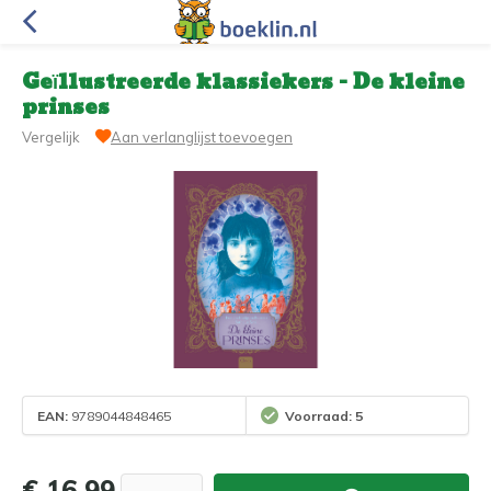
Geïllustreerde klassiekers - De kleine
prinses
Vergelijk
Aan verlanglijst toevoegen
EAN:
9789044848465
Voorraad: 5
€ 16,99