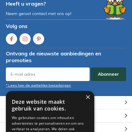
Heeft u vragen?
Neem gerust contact met ons op!
Volg ons
Ontvang de nieuwste aanbiedingen en
promoties
Abonneer
* Lees hier de wettelijke beperkingen
×
Deze website maakt
Klantenservice
gebruik van cookies.
Mijn account
We gebruiken cookies om inhoud en
advertenties te personaliseren en om ons
Categorieën
verkeer te analyseren. We delen ook