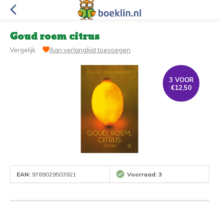
Goud roem citrus
Vergelijk
Aan verlanglijst toevoegen
3 VOOR
€12,50
EAN:
9789029503921
Voorraad: 3