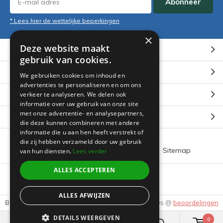
Abonneer
* Lees hier de wettelijke beperkingen
×
Deze website maakt
Klantenservice
gebruik van cookies.
Mijn account
We gebruiken cookies om inhoud en
advertenties te personaliseren en om ons
Categorieën
verkeer te analyseren. We delen ook
informatie over uw gebruik van onze site
met onze advertentie- en analysepartners,
Contact
die deze kunnen combineren met andere
informatie die u aan hen heeft verstrekt of
die zij hebben verzameld door uw gebruik
Algemene voorwaarden
RSS-feed
Sitemap
van hun diensten.
Lees verder
ALLES ACCEPTEREN
© 2026 -
Boeklin
ALLES AFWIJZEN
Beoordeling door klanten:
9.3
/
10
-
3895
Reviews @
beoordelingen
DETAILS WEERGEVEN
0