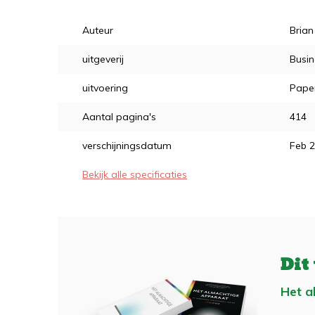
Auteur
Brian
uitgeverij
Busin
uitvoering
Pape
Aantal pagina's
414
verschijningsdatum
Feb 
Bekijk alle specificaties
Dit
Het a