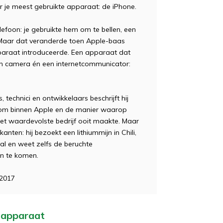
er je meest gebruikte apparaat: de iPhone.
foon: je gebruikte hem om te bellen, een
n. Maar dat veranderde toen Apple-baas
paraat introduceerde. Een apparaat dat
en camera én een internetcommunicator:
technici en ontwikkelaars beschrijft hij
erom binnen Apple en de manier waarop
het waardevolste bedrijf ooit maakte. Maar
nten: hij bezoekt een lithiummijn in Chili,
fval en weet zelfs de beruchte
en te komen.
 2017
e apparaat