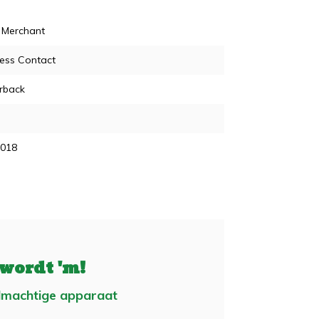
 Merchant
ess Contact
rback
2018
 wordt 'm!
lmachtige apparaat