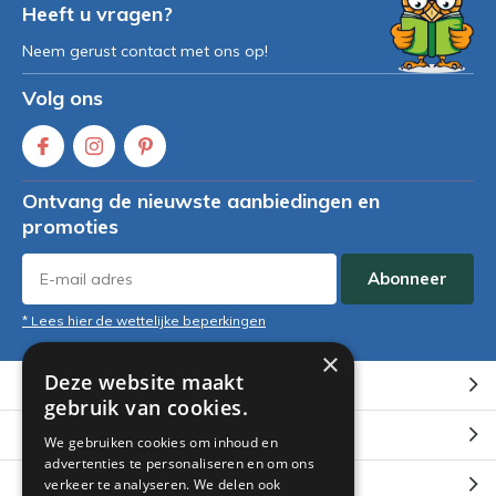
Heeft u vragen?
Neem gerust contact met ons op!
Volg ons
Ontvang de nieuwste aanbiedingen en
promoties
Abonneer
* Lees hier de wettelijke beperkingen
×
Deze website maakt
Klantenservice
gebruik van cookies.
Mijn account
We gebruiken cookies om inhoud en
advertenties te personaliseren en om ons
Categorieën
verkeer te analyseren. We delen ook