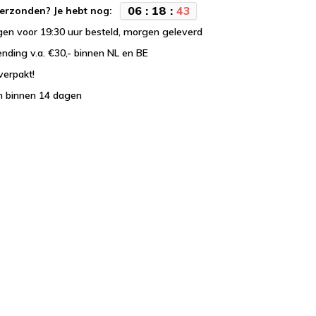
0
6
:
1
8
:
4
2
erzonden? Je hebt nog:
en voor 19:30 uur besteld, morgen geleverd
ending v.a. €30,- binnen NL en BE
verpakt!
n binnen 14 dagen