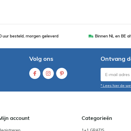
 uur besteld, morgen geleverd
Binnen NL en BE al
Volg ons
Ontvang d
* Lees hier de we
Mijn account
Categorieën
Registreren
1+1 GRATIS