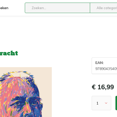
boeken
Alle categor
bracht
EAN:
9789043540
€ 16,99