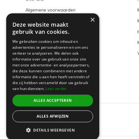
Algemene voorwaarden
×
Disclaimer
Deze website maakt
gebruik van cookies.
Privacy Policy
We gebruiken cookies om inhoud en
Betaalmethoden en BTW nummer
advertenties te personaliseren en om ons
verkeer te analyseren. We delen ook
Verzenden & retourneren
informatie over uw gebruik van onze site
Klantenservice
met onze advertentie- en analysepartners,
die deze kunnen combineren met andere
Sitemap
informatie die u aan hen heeft verstrekt of
die zij hebben verzameld door uw gebruik
van hun diensten.
Lees verder
ALLES ACCEPTEREN
ALLES AFWIJZEN
© 2026 -
Boeklin
DETAILS WEERGEVEN