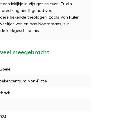
n inkijkje in zijn gezinsleven. Er zijn
’ prediking heeft gehad voor
dere bekende theologen, zoals Van Ruler
juweeltjes van en aan Noordmans, zijn
de kerkgeschiedenis.
t veel meegebracht
Boele
oekencentrum Non-Fictie
rback
2024