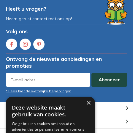
Heeft u vragen?
Neem gerust contact met ons op!
Volg ons
Ontvang de nieuwste aanbiedingen en
promoties
Abonneer
* Lees hier de wettelijke beperkingen
×
Deze website maakt
Klantenservice
gebruik van cookies.
Mijn account
We gebruiken cookies om inhoud en
advertenties te personaliseren en om ons