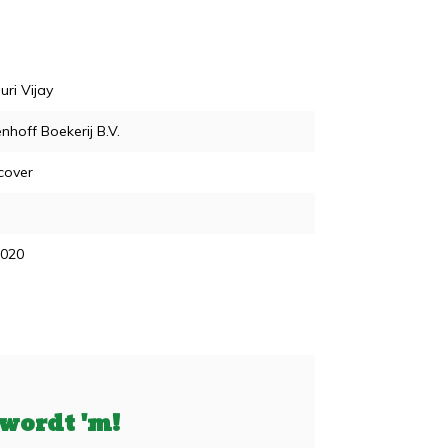
ri Vijay
nhoff Boekerij B.V.
cover
2020
 wordt 'm!