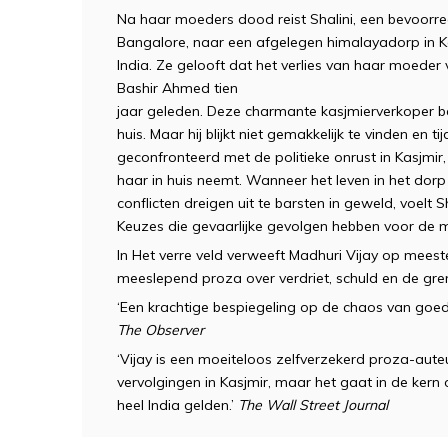
Na haar moeders dood reist Shalini, een bevoorre
Bangalore, naar een afgelegen himalayadorp in Ka
India. Ze gelooft dat het verlies van haar moede
Bashir Ahmed tien
jaar geleden. Deze charmante kasjmierverkoper be
huis. Maar hij blijkt niet gemakkelijk te vinden en t
geconfronteerd met de politieke onrust in Kasjmir
haar in huis neemt. Wanneer het leven in het do
conflicten dreigen uit te barsten in geweld, voelt
Keuzes die gevaarlijke gevolgen hebben voor de 
In Het verre veld verweeft Madhuri Vijay op meesterl
meeslepend proza over verdriet, schuld en de g
‘Een krachtige bespiegeling op de chaos van goed
The Observer
‘Vijay is een moeiteloos zelfverzekerd proza-auteu
vervolgingen in Kasjmir, maar het gaat in de ker
heel India gelden.’
The Wall Street Journal