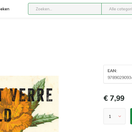
boeken
Alle categor
EAN:
9789029093
€ 7,99