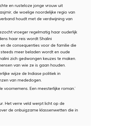
chte en rusteloze jonge vrouw uit
sjmir, de woelige noordelijke regio van
r verband houdt met de verdwijning van
zocht vroeger regelmatig haar ouderlijk
ijdens haar reis wordt Shalini
, en de consequenties voor de familie die
rp steeds meer beladen wordt en oude
 Shalini zich gedwongen keuzes te maken.
mensen van wie ze is gaan houden.
ijke wijze de Indiase politiek in
renzen van mededogen.
e voornemens. Een meesterlijke roman.’
r. Het verre veld werpt licht op de
n over de onbuigzame klassenwetten die in