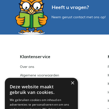
Heeft u vragen?
Neem gerust contact met ons op!
Klantenservice
Over ons
Algemene voorwaarden
×
Disclaimer
Deze website maakt
gebruik van cookies.
Privacy Policy
We gebruiken cookies om inhoud en
Betaalmethoden en BTW nummer
advertenties te personaliseren en om ons