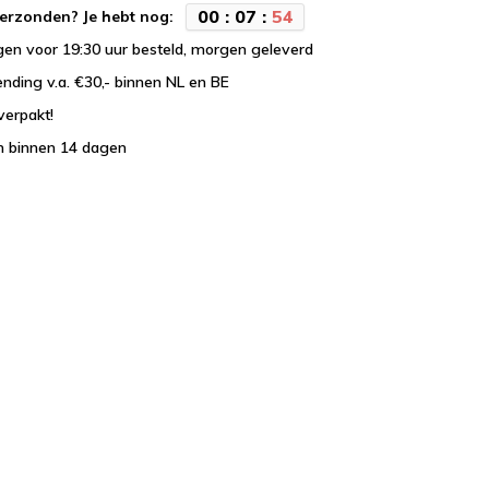
0
0
:
0
7
:
5
4
erzonden? Je hebt nog:
en voor 19:30 uur besteld, morgen geleverd
ending v.a. €30,- binnen NL en BE
verpakt!
n binnen 14 dagen