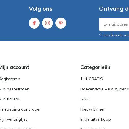
Volg ons
Ontvang d
* Lees hier de we
Mijn account
Categorieën
Registreren
1+1 GRATIS
Mijn bestellingen
Boekenactie – €2,99 per s
Mijn tickets
SALE
Herroeping aanvragen
Nieuw binnen
Mijn verlanglijst
In de uitverkoop