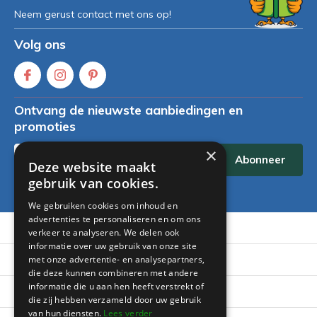
Neem gerust contact met ons op!
Volg ons
Ontvang de nieuwste aanbiedingen en
promoties
×
Abonneer
Deze website maakt
gebruik van cookies.
* Lees hier de wettelijke beperkingen
We gebruiken cookies om inhoud en
advertenties te personaliseren en om ons
Klantenservice
verkeer te analyseren. We delen ook
informatie over uw gebruik van onze site
Mijn account
met onze advertentie- en analysepartners,
die deze kunnen combineren met andere
informatie die u aan hen heeft verstrekt of
Categorieën
die zij hebben verzameld door uw gebruik
van hun diensten.
Lees verder