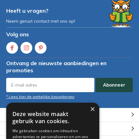
Heeft u vragen?
Neem gerust contact met ons op!
Volg ons
Ontvang de nieuwste aanbiedingen en
promoties
Abonneer
* Lees hier de wettelijke beperkingen
×
Deze website maakt
Klantenservice
gebruik van cookies.
Mijn account
We gebruiken cookies om inhoud en
advertenties te personaliseren en om ons