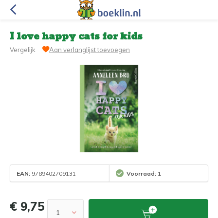
I love happy cats for kids
Vergelijk
Aan verlanglijst toevoegen
EAN:
9789402709131
Voorraad: 1
€ 9,75