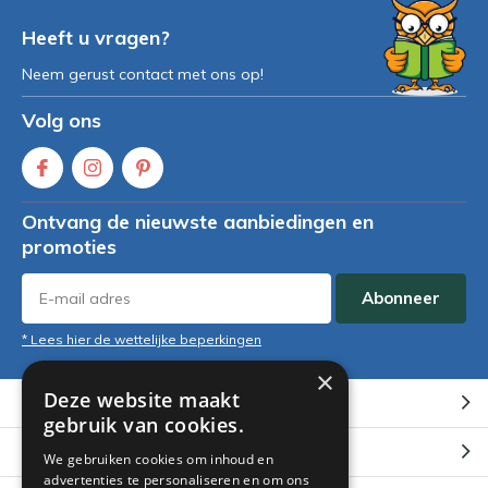
Heeft u vragen?
Neem gerust contact met ons op!
Volg ons
Ontvang de nieuwste aanbiedingen en
promoties
Abonneer
* Lees hier de wettelijke beperkingen
×
Deze website maakt
Klantenservice
gebruik van cookies.
Mijn account
We gebruiken cookies om inhoud en
advertenties te personaliseren en om ons