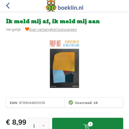
Ik meld mij af, ik meld mij aan
Vergelijk
Aan verlanglijst toevoegen
EAN:
9789044653038
Voorraad: 18
€ 8,99