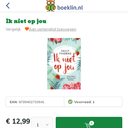
Ik niet op jou
Vergelijk
Aan verlanglijst toevoegen
EAN:
9789402703641
Voorraad: 1
€ 12,99