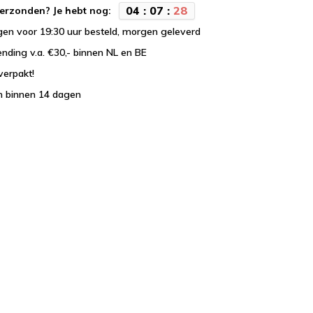
0
4
:
0
7
:
2
8
erzonden? Je hebt nog:
en voor 19:30 uur besteld, morgen geleverd
ending v.a. €30,- binnen NL en BE
verpakt!
n binnen 14 dagen