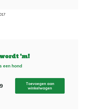
2017
 wordt 'm!
s een hond
Toevoegen aan
99
winkelwagen