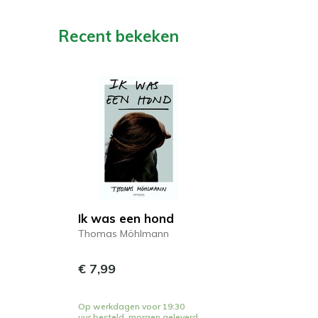
Recent bekeken
Ik was een hond
Thomas Möhlmann
€ 7,99
Op werkdagen voor 19:30
uur besteld, morgen geleverd