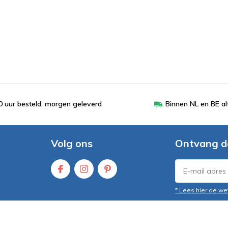
 uur besteld, morgen geleverd
Binnen NL en BE al
Volg ons
Ontvang d
* Lees hier de we