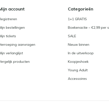
Mijn account
Categorieën
Registreren
1+1 GRATIS
Mijn bestellingen
Boekenactie – €2,99 per s
Mijn tickets
SALE
Herroeping aanvragen
Nieuw binnen
Mijn verlanglijst
In de uitverkoop
Vergelijk producten
Koopjeshoek
Young Adult
Accessoires