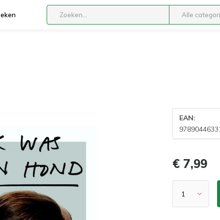
boeken
Alle categor
EAN:
9789044633
€ 7,99