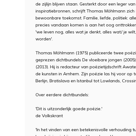
de zijlijn blijven staan. Gesterkt door een leger 
inspiratiebronnen, schrijft Thomas Möhlmann zich
bewoonbare toekomst. Familie, liefde, politiek: a
precies vandaan komen is aan het oog onttrokke
'we leven nog, alles wat je denkt, alles wat/ je wi
worden'.
Thomas Möhlmann (1975) publiceerde twee poëzi
geprezen dichtbundels De vloeibare jongen (200
(2013). Hij is redacteur van poëzietijdschrift Aw
de kunsten in Arnhem. Zijn poëzie las hij voor op 
Berlijn, Bratislava en Istanbul tot Lowlands, Cros
Over eerdere dichtbundels:
'Dit is uitzonderlijk goede poëzie.'
de Volkskrant
'In het vinden van een betekenisvolle verhouding t