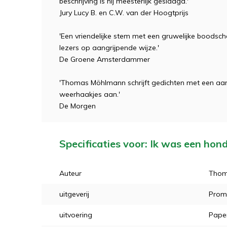
beschrijving is hij meesterlijk geslaagd.'
Jury Lucy B. en C.W. van der Hoogtprijs
'Een vriendelijke stem met een gruwelijke boods
lezers op aangrijpende wijze.'
De Groene Amsterdammer
'Thomas Möhlmann schrijft gedichten met een aanst
weerhaakjes aan.'
De Morgen
Specificaties voor: Ik was een hon
Auteur
Thom
uitgeverij
Prom
uitvoering
Pape