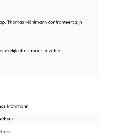
chap. Thomas Möhlmann confronteert zijn
ekelijk ritme, maar er zitten
d
as Möhlmann
etheus
rback