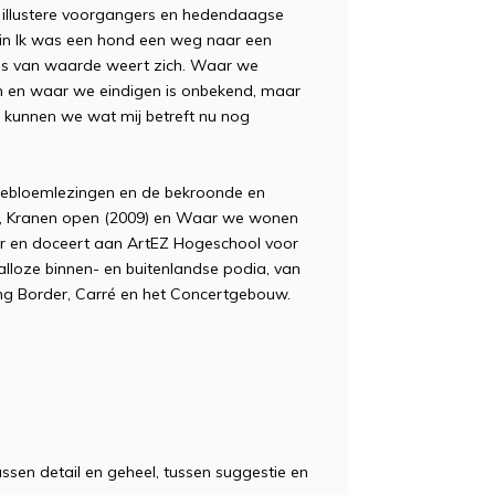
van illustere voorgangers en hedendaagse
 in Ik was een hond een weg naar een
lles van waarde weert zich. Waar we
n en waar we eindigen is onbekend, maar
lt, kunnen we wat mij betreft nu nog
ebloemlezingen en de bekroonde en
5), Kranen open (2009) en Waar we wonen
ater en doceert aan ArtEZ Hogeschool voor
talloze binnen- en buitenlandse podia, van
sing Border, Carré en het Concertgebouw.
ussen detail en geheel, tussen suggestie en