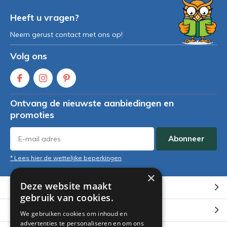
Heeft u vragen?
Neem gerust contact met ons op!
Volg ons
Ontvang de nieuwste aanbiedingen en
promoties
Abonneer
* Lees hier de wettelijke beperkingen
×
Deze website maakt
Klantenservice
gebruik van cookies.
Mijn account
We gebruiken cookies om inhoud en
advertenties te personaliseren en om ons