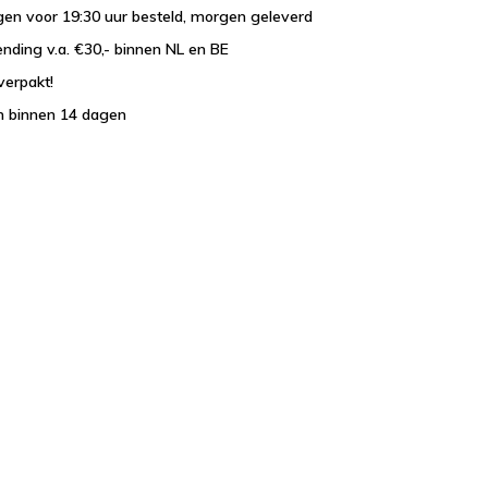
en voor 19:30 uur besteld, morgen geleverd
ending v.a. €30,- binnen NL en BE
verpakt!
n binnen 14 dagen