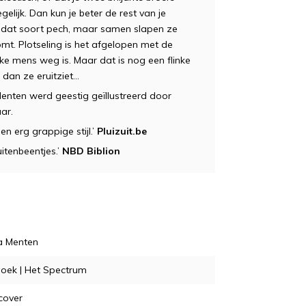
gelijk. Dan kun je beter de rest van je
 dat soort pech, maar samen slapen ze
komt. Plotseling is het afgelopen met de
jke mens weg is. Maar dat is nog een flinke
 dan ze eruitziet…
enten werd geestig geïllustreerd door
ar.
en erg grappige stijl.’
Pluizuit.be
itenbeentjes.’
NBD Biblion
a Menten
oek | Het Spectrum
cover