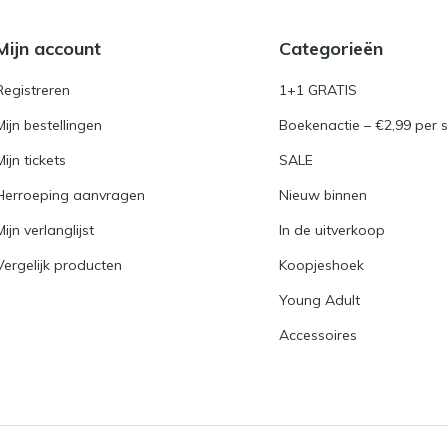
Mijn account
Categorieën
Registreren
1+1 GRATIS
Mijn bestellingen
Boekenactie – €2,99 per s
Mijn tickets
SALE
Herroeping aanvragen
Nieuw binnen
Mijn verlanglijst
In de uitverkoop
Vergelijk producten
Koopjeshoek
Young Adult
Accessoires