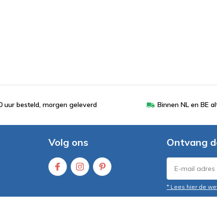
 uur besteld, morgen geleverd
Binnen NL en BE al
Volg ons
Ontvang d
* Lees hier de we