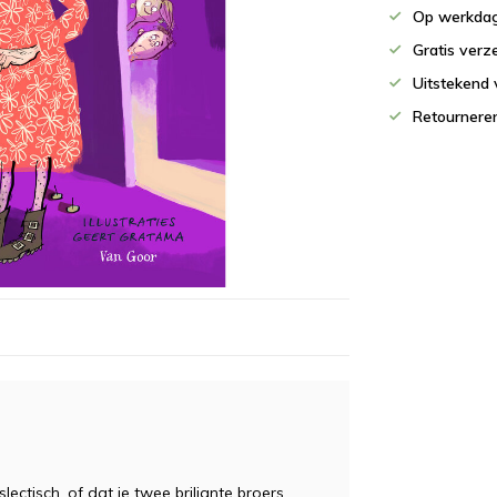
Op werkdag
Gratis verz
Uitstekend 
Retournere
slectisch, of dat je twee briljante broers