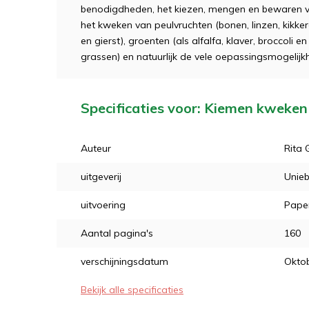
benodigdheden, het kiezen, mengen en bewaren v
het kweken van peulvruchten (bonen, linzen, kikker
en gierst), groenten (als alfalfa, klaver, broccoli
grassen) en natuurlijk de vele oepassingsmogelij
Specificaties voor: Kiemen kweken
Auteur
Rita 
uitgeverij
Unieb
uitvoering
Pape
Aantal pagina's
160
verschijningsdatum
Okto
Bekijk alle specificaties