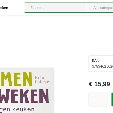
boeken
Alle categor
EAN:
9789462502
€ 15,99