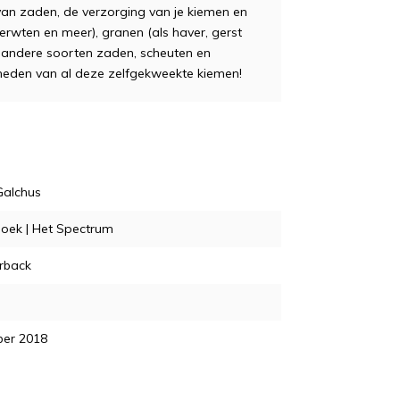
an zaden, de verzorging van je kiemen en
erwten en meer), granen (als haver, gerst
 en andere soorten zaden, scheuten en
kheden van al deze zelfgekweekte kiemen!
Galchus
oek | Het Spectrum
rback
ber 2018