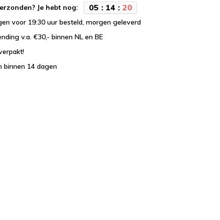
0
5
:
1
4
:
1
9
erzonden? Je hebt nog:
en voor 19:30 uur besteld, morgen geleverd
ending v.a. €30,- binnen NL en BE
verpakt!
n binnen 14 dagen