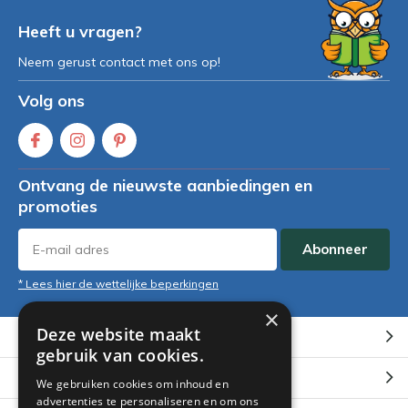
Heeft u vragen?
Neem gerust contact met ons op!
Volg ons
Ontvang de nieuwste aanbiedingen en
promoties
Abonneer
* Lees hier de wettelijke beperkingen
×
Deze website maakt
Klantenservice
gebruik van cookies.
Mijn account
We gebruiken cookies om inhoud en
advertenties te personaliseren en om ons