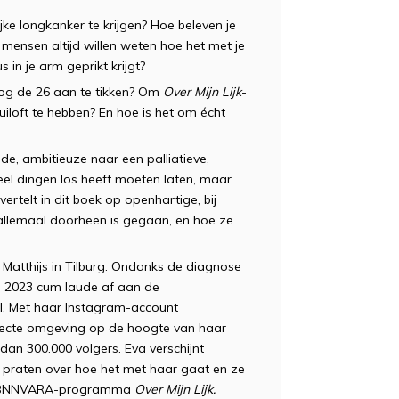
ke longkanker te krijgen? Hoe beleven je
s mensen altijd willen weten hoe het met je
in je arm geprikt krijgt?
 nog de 26 aan te tikken? Om
Over Mijn Lijk
-
uiloft te hebben? En hoe is het om écht
e, ambitieuze naar een palliatieve,
veel dingen los heeft moeten laten, maar
 vertelt in dit boek op openhartige, bij
 allemaal doorheen is gegaan, en hoe ze
atthijs in Tilburg. Ondanks de diagnose
in 2023 cum laude af aan de
. Met haar Instagram-account
directe omgeving op de hoogte van haar
dan 300.000 volgers. Eva verschijnt
e praten over hoe het met haar gaat en ze
het BNNVARA-programma
Over Mijn Lijk.