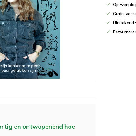
Op werkdag
Gratis verz
Uitstekend 
Retournere
artig en ontwapenend hoe