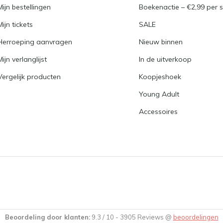
Mijn bestellingen
Boekenactie – €2,99 per s
Mijn tickets
SALE
Herroeping aanvragen
Nieuw binnen
Mijn verlanglijst
In de uitverkoop
Vergelijk producten
Koopjeshoek
Young Adult
Accessoires
Beoordeling door klanten:
9.3
/
10
-
3905
Reviews @
beoordelingen