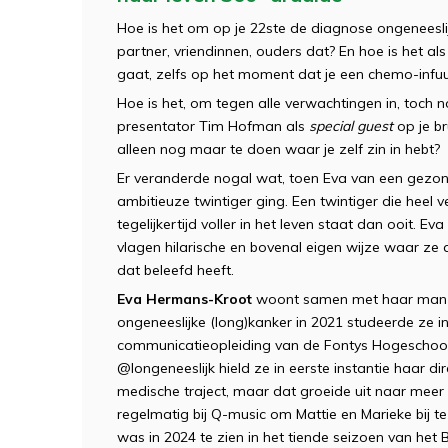
Hoe is het om op je 22ste de diagnose ongeneeslij
partner, vriendinnen, ouders dat? En hoe is het al
gaat, zelfs op het moment dat je een chemo-infuus 
Hoe is het, om tegen alle verwachtingen in, toch
presentator Tim Hofman als
special guest
op je br
alleen nog maar te doen waar je zelf zin in hebt?
Er veranderde nogal wat, toen Eva van een gezond
ambitieuze twintiger ging. Een twintiger die heel 
tegelijkertijd voller in het leven staat dan ooit. Eva
vlagen hilarische en bovenal eigen wijze waar ze
dat beleefd heeft.
Eva Hermans-Kroot
woont samen met haar man M
ongeneeslijke (long)kanker in 2021 studeerde ze 
communicatieopleiding van de Fontys Hogeschool
@longeneeslijk hield ze in eerste instantie haar 
medische traject, maar dat groeide uit naar meer 
regelmatig bij Q-music om Mattie en Marieke bij t
was in 2024 te zien in het tiende seizoen van 