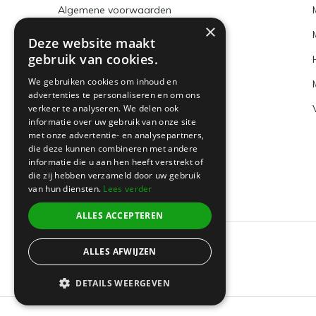
Algemene voorwaarden
×
Disclaimer
Deze website maakt
gebruik van cookies.
Privacy Policy
We gebruiken cookies om inhoud en
Betaalmethoden en BTW nummer
advertenties te personaliseren en om ons
verkeer te analyseren. We delen ook
Verzenden & retourneren
informatie over uw gebruik van onze site
Klantenservice
met onze advertentie- en analysepartners,
die deze kunnen combineren met andere
Sitemap
informatie die u aan hen heeft verstrekt of
die zij hebben verzameld door uw gebruik
van hun diensten.
Lees verder
ALLES ACCEPTEREN
ALLES AFWIJZEN
© 2026 -
Boeklin
DETAILS WEERGEVEN