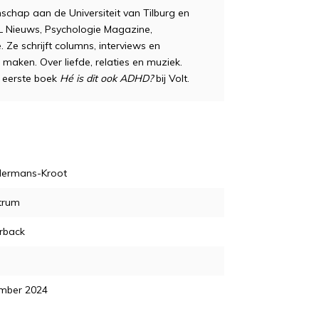
hap aan de Universiteit van Tilburg en
TL Nieuws, Psychologie Magazine,
 Ze schrijft columns, interviews en
 maken. Over liefde, relaties en muziek.
r eerste boek
Hé is dit ook ADHD?
bij Volt.
Hermans-Kroot
trum
rback
mber 2024