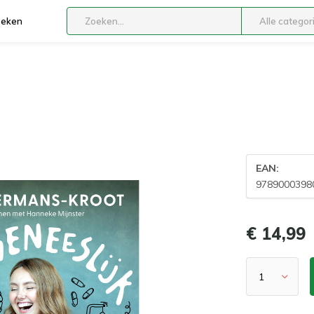
boeken
Alle categor
EAN:
9789000398
€ 14,99