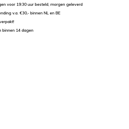
en voor 19:30 uur besteld, morgen geleverd
ending v.a. €30,- binnen NL en BE
verpakt!
n binnen 14 dagen