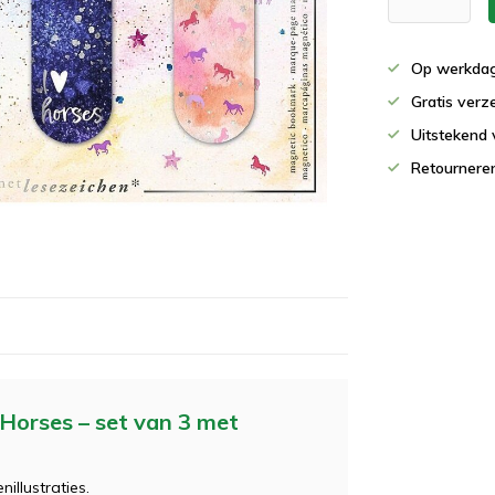
Op werkdag
Gratis verz
Uitstekend 
Retournere
Horses – set van 3 met
llustraties.