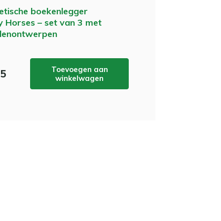
tische boekenlegger
y Horses – set van 3 met
denontwerpen
Toevoegen aan
95
winkelwagen