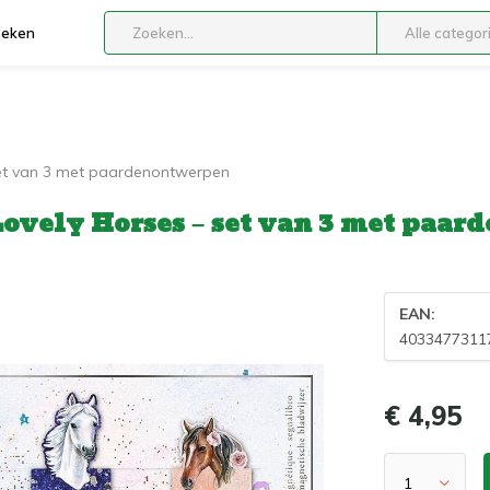
boeken
Alle categor
set van 3 met paardenontwerpen
ovely Horses – set van 3 met paa
EAN:
4033477311
€ 4,95