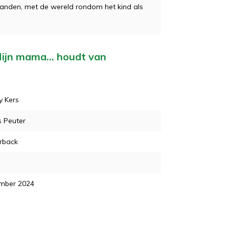
nden, met de wereld rondom het kind als
Mijn mama... houdt van
y Kers
s Peuter
rback
mber 2024