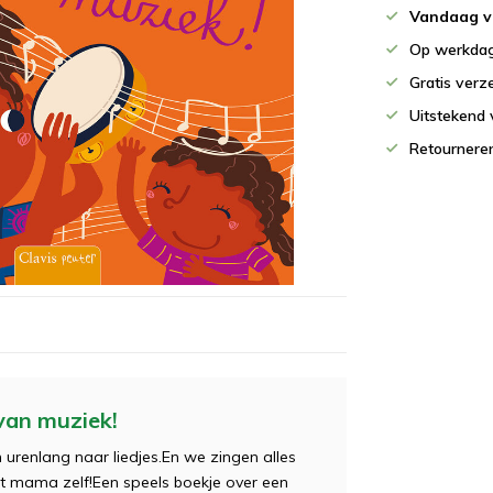
Vandaag v
Op werkdag
Gratis verz
Uitstekend 
Retournere
van muziek!
urenlang naar liedjes.En we zingen alles
t mama zelf!Een speels boekje over een