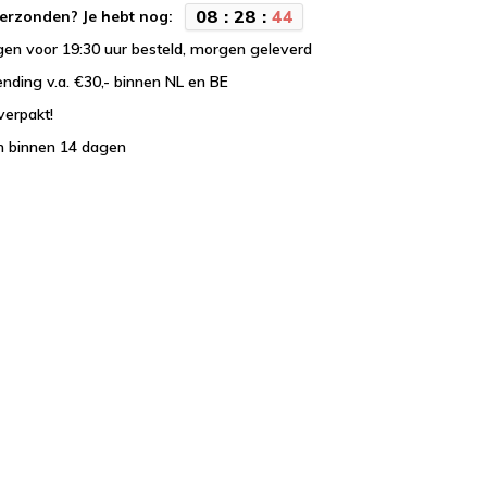
0
8
:
2
8
:
4
3
erzonden? Je hebt nog:
en voor 19:30 uur besteld, morgen geleverd
ending v.a. €30,- binnen NL en BE
verpakt!
n binnen 14 dagen