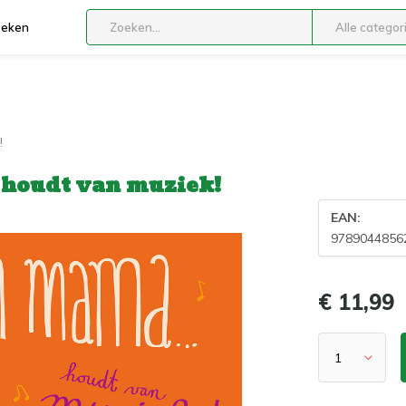
boeken
Alle categor
!
 houdt van muziek!
EAN:
9789044856
€ 11,99