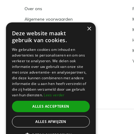
Over ons
Algemene voorwaarden
×
Disclaimer
Deze website maakt
gebruik van cookies.
Privacy Policy
We gebruiken cookies om inhoud en
Betaalmethoden en BTW nummer
advertenties te personaliseren en om ons
verkeer te analyseren. We delen ook
Verzenden & retourneren
informatie over uw gebruik van onze site
Klantenservice
met onze advertentie- en analysepartners,
die deze kunnen combineren met andere
Sitemap
informatie die u aan hen heeft verstrekt of
die zij hebben verzameld door uw gebruik
van hun diensten.
Lees verder
ALLES ACCEPTEREN
ALLES AFWIJZEN
© 2026 -
Boeklin