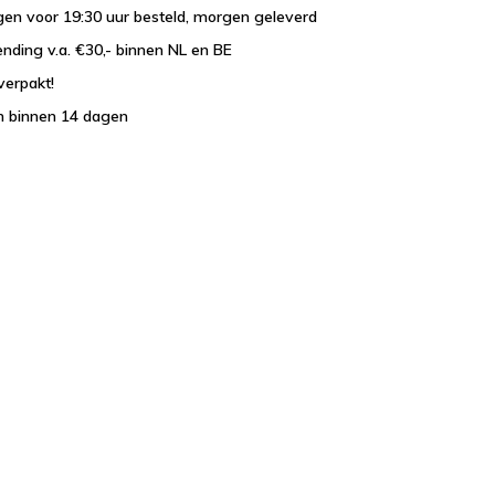
en voor 19:30 uur besteld, morgen geleverd
ending v.a. €30,- binnen NL en BE
verpakt!
n binnen 14 dagen