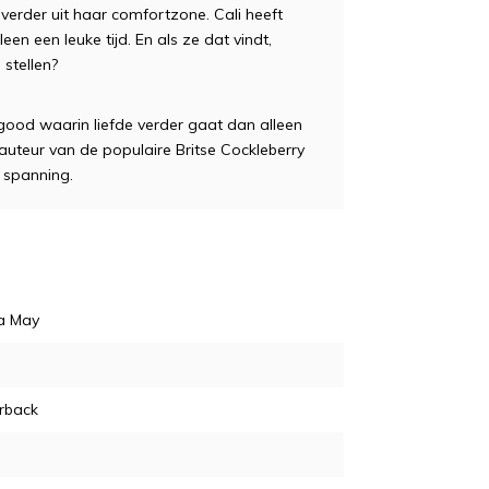
verder uit haar comfortzone. Cali heeft
en een leuke tijd. En als ze dat vindt,
stellen?
good waarin liefde verder gaat dan alleen
auteur van de populaire Britse Cockleberry
 spanning.
t
a May
rback