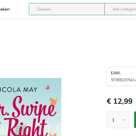
boeken
Alle categor
EAN:
9789020541
€ 12,99