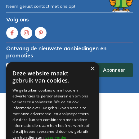
Neem gerust contact met ons op!
Volg ons
Ontvang de nieuwste aanbiedingen en
promoties
×
Abonneer
Deze website maakt
gebruik van cookies.
* Lees hier de wettelijke beperkingen
We gebruiken cookies om inhoud en
advertenties te personaliseren en om ons
Klantenservice
verkeer te analyseren. We delen ook
informatie over uw gebruik van onze site
Mijn account
met onze advertentie- en analysepartners,
die deze kunnen combineren met andere
informatie die u aan hen heeft verstrekt of
Categorieën
die zij hebben verzameld door uw gebruik
van hun diensten.
Lees verder