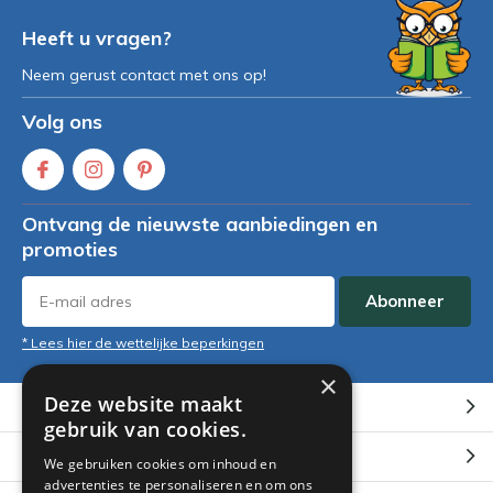
Heeft u vragen?
Neem gerust contact met ons op!
Volg ons
Ontvang de nieuwste aanbiedingen en
promoties
Abonneer
* Lees hier de wettelijke beperkingen
×
Deze website maakt
Klantenservice
gebruik van cookies.
Mijn account
We gebruiken cookies om inhoud en
advertenties te personaliseren en om ons