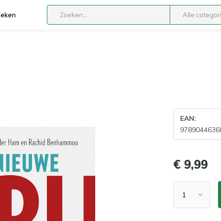
boeken
Alle categor
EAN:
9789044636
€ 9,99