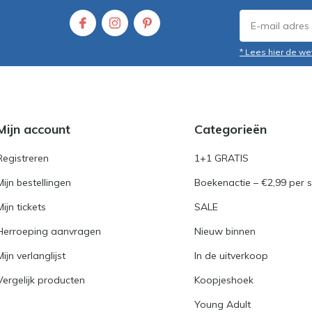
* Lees hier de we
Mijn account
Categorieën
Registreren
1+1 GRATIS
Mijn bestellingen
Boekenactie – €2,99 per s
Mijn tickets
SALE
Herroeping aanvragen
Nieuw binnen
Mijn verlanglijst
In de uitverkoop
Vergelijk producten
Koopjeshoek
Young Adult