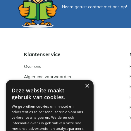
Neem gerust contact met ons op!
Klantenservice
Over ons
Algemene voorwaarden
×
Disclaimer
Deze website maakt
gebruik van cookies.
Privacy Policy
We gebruiken cookies om inhoud en
Betaalmethoden en BTW nummer
advertenties te personaliseren en om ons
verkeer te analyseren. We delen ook
Verzenden & retourneren
informatie over uw gebruik van onze site
Klantenservice
met onze advertentie- en analysepartners,