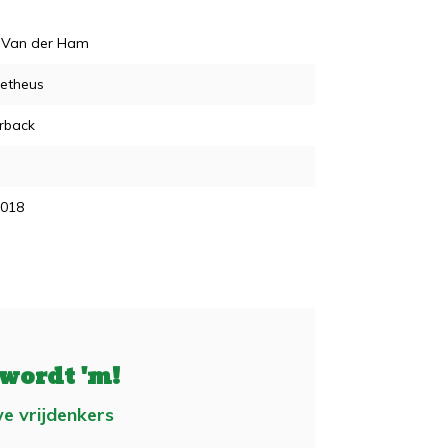
s Van der Ham
etheus
rback
2018
 wordt 'm!
e vrijdenkers