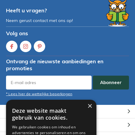
Heeft u vragen?
Neem gerust contact met ons op!
Volg ons
Ontvang de nieuwste aanbiedingen en
promoties
Abonneer
* Lees hier de wettelijke beperkingen
×
Deze website maakt
Klantenservice
gebruik van cookies.
Mijn account
We gebruiken cookies om inhoud en
advertenties te personaliseren en om ons