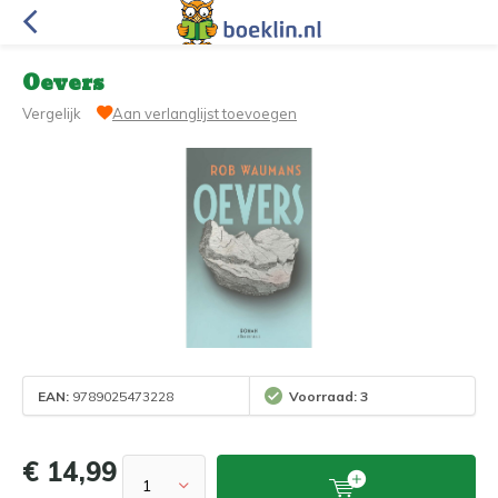
Oevers
Vergelijk
Aan verlanglijst toevoegen
EAN:
9789025473228
Voorraad: 3
€ 14,99