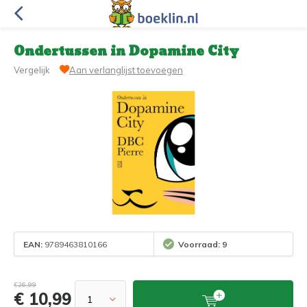
Ondertussen in Dopamine City
Vergelijk
Aan verlanglijst toevoegen
EAN:
9789463810166
Voorraad: 9
€26,99
€ 10,99