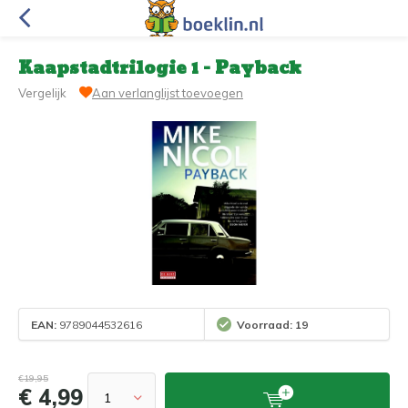
Kaapstadtrilogie 1 - Payback
Vergelijk
Aan verlanglijst toevoegen
EAN:
9789044532616
Voorraad: 19
€19,95
€ 4,99