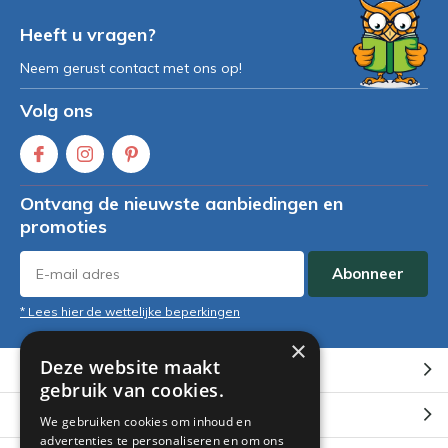
Heeft u vragen?
Neem gerust contact met ons op!
Volg ons
Ontvang de nieuwste aanbiedingen en
promoties
Abonneer
* Lees hier de wettelijke beperkingen
×
Deze website maakt
Klantenservice
gebruik van cookies.
Mijn account
We gebruiken cookies om inhoud en
advertenties te personaliseren en om ons