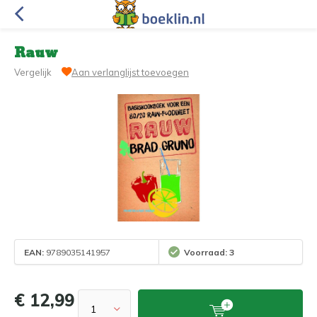
Rauw
Vergelijk
Aan verlanglijst toevoegen
EAN:
9789035141957
Voorraad: 3
€ 12,99