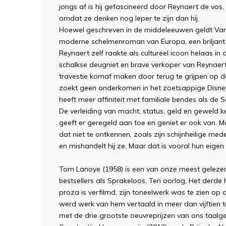
jongs af is hij gefascineerd door Reynaert de vos
omdat ze denken nog leper te zijn dan hij.
Hoewel geschreven in de middeleeuwen geldt Van
moderne schelmenroman van Europa, een briljant 
Reynaert zelf raakte als cultureel icoon helaas i
schalkse deugniet en brave verkoper van Reynaert
travestie komaf maken door terug te grijpen op de
zoekt geen onderkomen in het zoetsappige Disn
heeft meer affiniteit met familiale bendes als de 
De verleiding van macht, status, geld en geweld k
geeft er geregeld aan toe en geniet er ook van. Ma
dat niet te ontkennen, zoals zijn schijnheilige m
en mishandelt hij ze. Maar dat is vooral hun eigen
Tom Lanoye (1958) is een van onze meest gelezen
bestsellers als Sprakeloos, Ten oorlog, Het derde h
proza is verfilmd, zijn toneelwerk was te zien op 
werd werk van hem vertaald in meer dan vijftien ta
met de drie grootste oeuvreprijzen van ons taalg