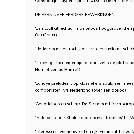
Constantijn Huygens-prijs (2013) en de Prijs der N
DE PERS OVER EERDERE BEWERKINGEN
‘Een taalkathedraal, moeiteloos hoogdravend en pl
OustFaust)
‘Hedendaags en toch klassiek: een sublieme schok’
‘Prachtige taal, eigentijdse toon, zelfs de plot is 
Hamlet versus Hamlet)
‘Lanoye preludeert op klassiekers zoals een mees
componisten’ Vrij Nederland (over Ten oorlog)
‘Genadeloos en scherp’ De Standaard (over Atrop
‘In de beste der Shakespeareaanse tradities’ Le M
‘Interessant, vernieuwend en rijk’ Financial Times 