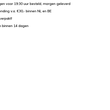
en voor 19:30 uur besteld, morgen geleverd
ending v.a. €30,- binnen NL en BE
verpakt!
n binnen 14 dagen