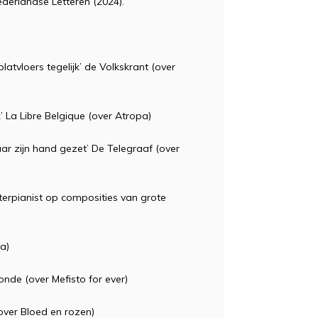
ederlandse Letteren (2024).
atvloers tegelijk’ de Volkskrant (over
 La Libre Belgique (over Atropa)
naar zijn hand gezet’ De Telegraaf (over
terpianist op composities van grote
a)
onde (over Mefisto for ever)
(over Bloed en rozen)