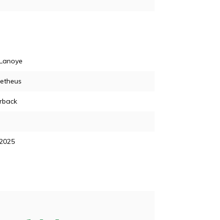
Lanoye
etheus
rback
 2025