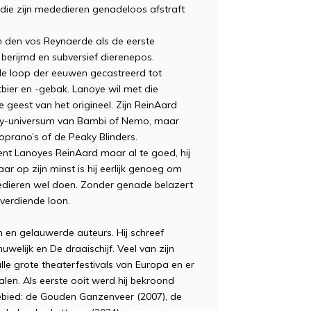
, die zijn mededieren genadeloos afstraft
 den vos Reynaerde als de eerste
berijmd en subversief dierenepos.
n de loop der eeuwen gecastreerd tot
bier en -gebak. Lanoye wil met die
 geest van het origineel. Zijn ReinAard
ey-universum van Bambi of Nemo, maar
Soprano’s of de Peaky Blinders.
ent Lanoyes ReinAard maar al te goed, hij
ar op zijn minst is hij eerlijk genoeg om
ededieren wel doen. Zonder genade belazert
 verdiende loon.
 en gelauwerde auteurs. Hij schreef
uwelijk en De draaischijf. Veel van zijn
alle grote theaterfestivals van Europa en er
len. Als eerste ooit werd hij bekroond
ebied: de Gouden Ganzenveer (2007), de