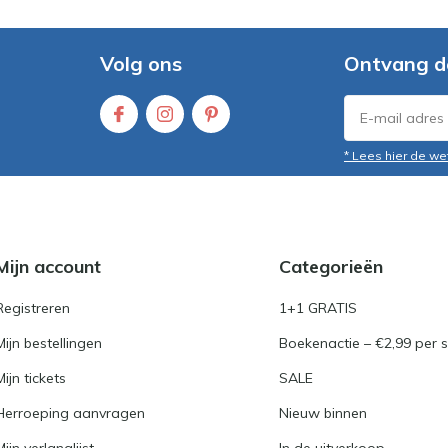
Volg ons
Ontvang d
* Lees hier de we
Mijn account
Categorieën
Registreren
1+1 GRATIS
Mijn bestellingen
Boekenactie – €2,99 per s
Mijn tickets
SALE
Herroeping aanvragen
Nieuw binnen