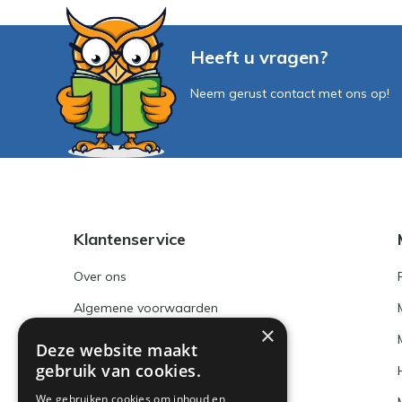
Heeft u vragen?
Neem gerust contact met ons op!
Klantenservice
Over ons
Algemene voorwaarden
×
Disclaimer
Deze website maakt
gebruik van cookies.
Privacy Policy
We gebruiken cookies om inhoud en