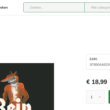
boeken
Alle categor
EAN:
9789044653
€ 18,99