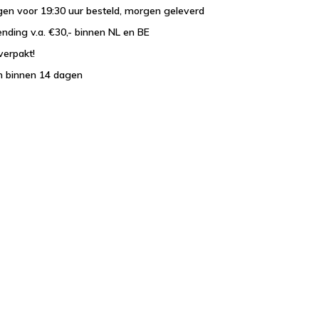
en voor 19:30 uur besteld, morgen geleverd
ending v.a. €30,- binnen NL en BE
verpakt!
n binnen 14 dagen