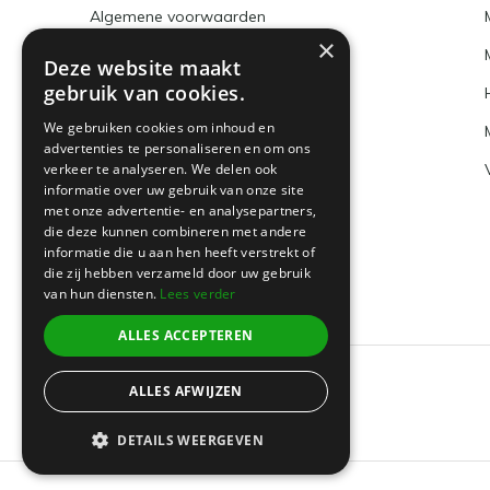
Algemene voorwaarden
×
Disclaimer
Deze website maakt
gebruik van cookies.
Privacy Policy
We gebruiken cookies om inhoud en
Betaalmethoden en BTW nummer
advertenties te personaliseren en om ons
verkeer te analyseren. We delen ook
Verzenden & retourneren
informatie over uw gebruik van onze site
Klantenservice
met onze advertentie- en analysepartners,
die deze kunnen combineren met andere
Sitemap
informatie die u aan hen heeft verstrekt of
die zij hebben verzameld door uw gebruik
van hun diensten.
Lees verder
ALLES ACCEPTEREN
ALLES AFWIJZEN
© 2026 -
Boeklin
DETAILS WEERGEVEN