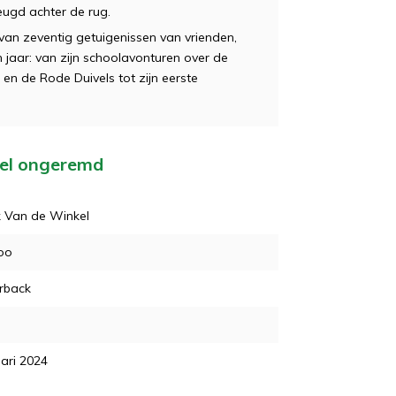
eugd achter de rug.
an zeventig getuigenissen van vrienden,
ien jaar: van zijn schoolavonturen over de
en de Rode Duivels tot zijn eerste
oel ongeremd
k Van de Winkel
oo
rback
ari 2024