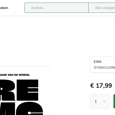
boeken
Alle categor
EAN:
9789401498
€ 17,99