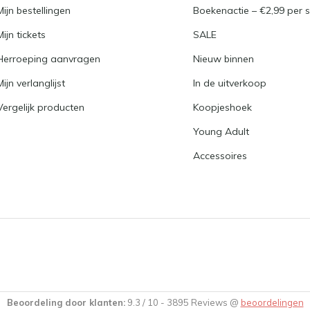
Mijn bestellingen
Boekenactie – €2,99 per s
Mijn tickets
SALE
Herroeping aanvragen
Nieuw binnen
Mijn verlanglijst
In de uitverkoop
Vergelijk producten
Koopjeshoek
Young Adult
Accessoires
Beoordeling door klanten:
9.3
/
10
-
3895
Reviews @
beoordelingen