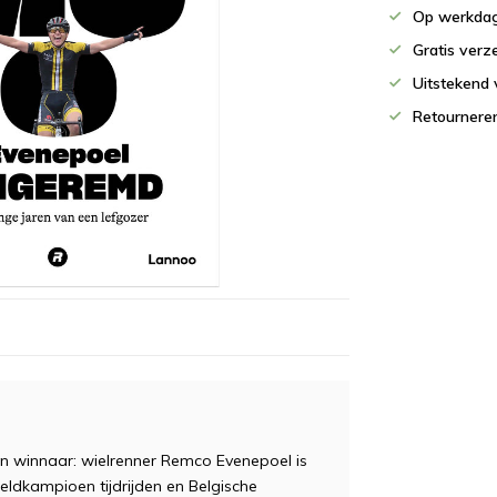
Op werkdag
Gratis verz
Uitstekend 
Retournere
 en winnaar: wielrenner Remco Evenepoel is
reldkampioen tijdrijden en Belgische