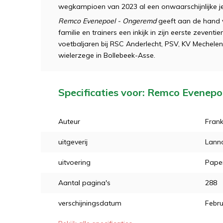
wegkampioen van 2023 al een onwaarschijnlijke j
Remco Evenepoel - Ongeremd
geeft aan de hand v
familie en trainers een inkijk in zijn eerste zevent
voetbaljaren bij RSC Anderlecht, PSV, KV Mechelen 
wielerzege in Bollebeek-Asse.
Specificaties voor: Remco Evenep
Auteur
Fran
uitgeverij
Lann
uitvoering
Pape
Aantal pagina's
288
verschijningsdatum
Febru